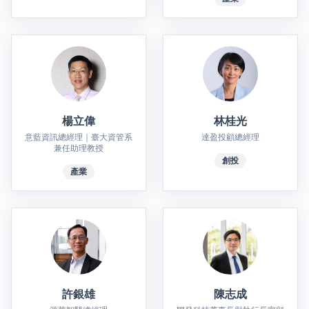
楊立偉
林桂光
意藍資訊總經理｜臺大資管系
達盈投顧總經理
兼任助理教授
創投
產業
許銀雄
陳志成