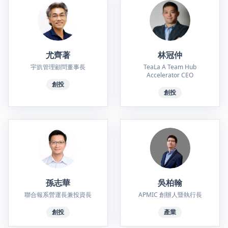
尤齊著
林冠仲
宇斻管理顧問董事長
TeaLa A Team Hub
Accelerator CEO
創投
創投
孫志華
吳柏翰
聯合報系營運長兼投資長
APMIC 創辦人暨執行長
創投
產業