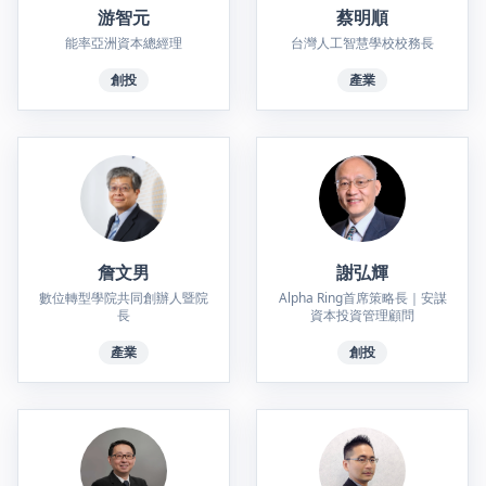
游智元
蔡明順
能率亞洲資本總經理
台灣人工智慧學校校務長
創投
產業
詹文男
謝弘輝
數位轉型學院共同創辦人暨院
Alpha Ring首席策略長｜安謀
長
資本投資管理顧問
產業
創投