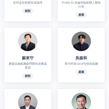
富邦金控創業投資協理
Profet AI 杰倫智能創辦人暨執
行長
創投
產業
蘇來守
吳振和
圖靈金融集團顧問暨投資審議
聖洋科技cacaFly技術副總
委員
產業
創投