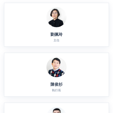
劉佩玲
主任
陳俊杉
執行長