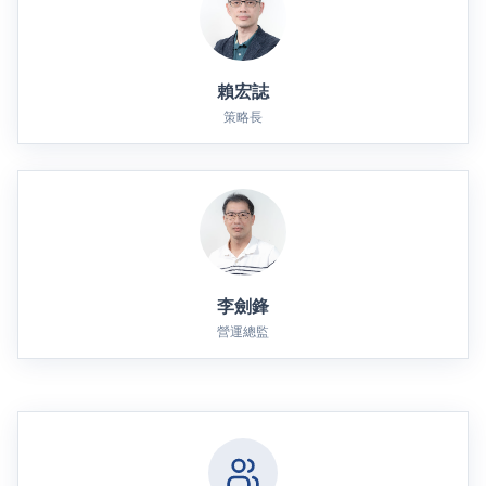
賴宏誌
策略長
李劍鋒
營運總監