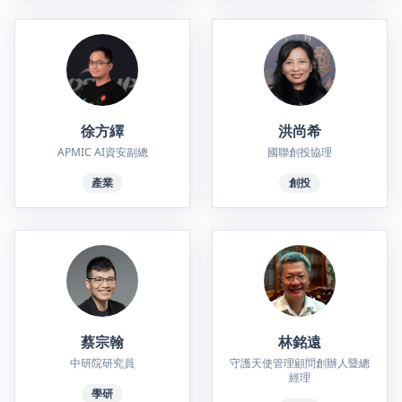
徐方繹
洪尚希
APMIC AI資安副總
國聯創投協理
產業
創投
蔡宗翰
林銘遠
中研院研究員
守護天使管理顧問創辦人暨總
經理
學研