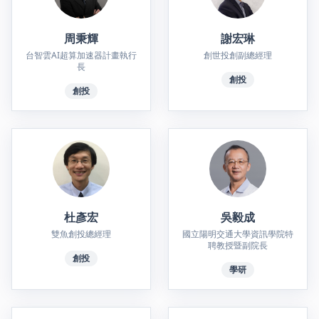
周秉輝
謝宏琳
台智雲AI超算加速器計畫執行
創世投創副總經理
長
創投
創投
杜彥宏
吳毅成
雙魚創投總經理
國立陽明交通大學資訊學院特
聘教授暨副院長
創投
學研