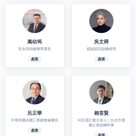
萬幼筠
吳文舜
安永諮詢服務營運長
精誠資訊副總經理
產業
產業
呂正華
賴荃賢
中華民國全國工業總會秘書長
AI百億計畫主持人｜台北市電
腦公會副總幹事
產業
產業