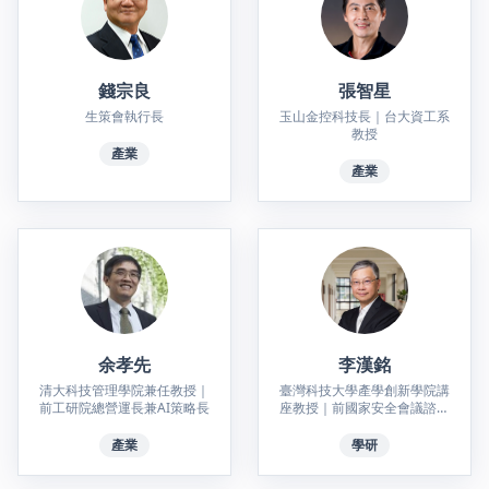
錢宗良
張智星
生策會執行長
玉山金控科技長｜台大資工系
教授
產業
產業
余孝先
李漢銘
清大科技管理學院兼任教授｜
臺灣科技大學產學創新學院講
前工研院總營運長兼AI策略長
座教授｜前國家安全會議諮詢
委員
產業
學研